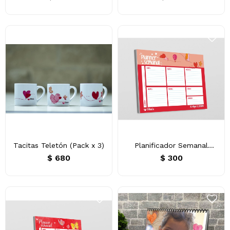
Tacitas Teletón (Pack x 3)
Planificador Semanal
#NosMueveElCorazón
$
680
$
300