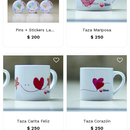
Pins + Stickers La
Taza Mariposa
Remontada de Todos
$
200
$
250
Taza Carita Feliz
Taza Corazón
$
250
$
250