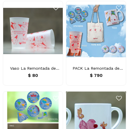
Vaso La Remontada de
PACK La Remontada de
Todos
Todos
$
80
$
790