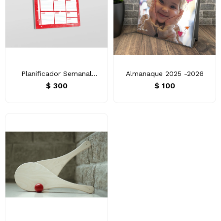
Planificador Semanal
Almanaque 2025 -2026
Acuarelas
$
300
$
100