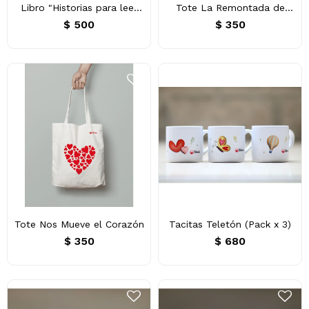
Libro "Historias para leer
Tote La Remontada de
con el corazón"
Todos
$
500
$
350
Tote Nos Mueve el Corazón
Tacitas Teletón (Pack x 3)
$
350
$
680