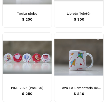
Tacita globo
Libreta Teletón
$
250
$
300
PINS 2025 (Pack x5)
Taza La Remontada de
Todos
$
250
$
240