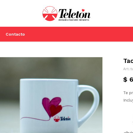
Contacto
Tac
t
$
Te p
Inclu