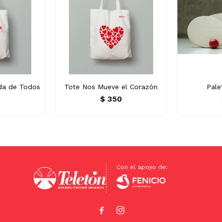
da de Todos
Tote Nos Mueve el Corazón
Pale
0
$
350

