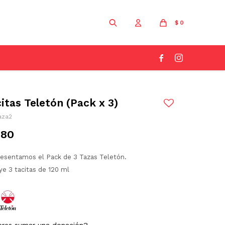
$
0


itas Teletón (Pack x 3)
aza2
680
resentamos el Pack de 3 Tazas Teletón.
ye 3 tacitas de 120 ml