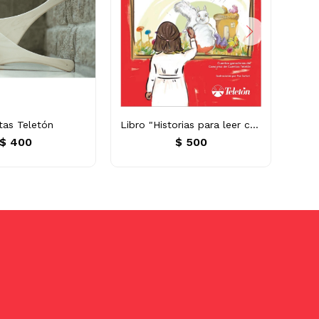
tas Teletón
Libro "Historias para leer con
P
el corazón"
$
400
$
500