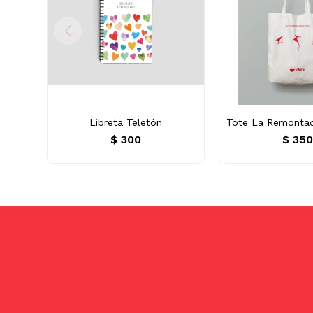
Libreta Teletón
Tote La Remonta
$
300
$
35