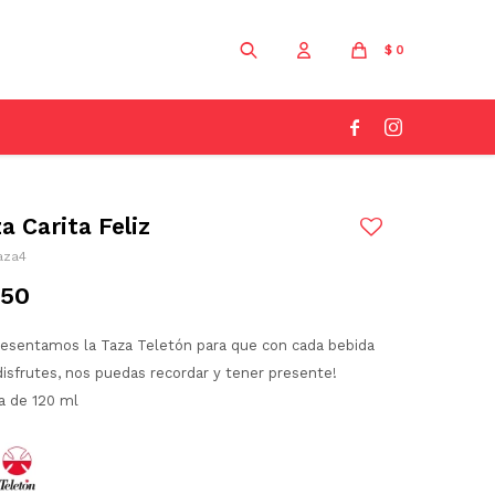
$
0


a Carita Feliz
aza4
250
resentamos la Taza Teletón para que con cada bebida
isfrutes, nos puedas recordar y tener presente!
a de 120 ml