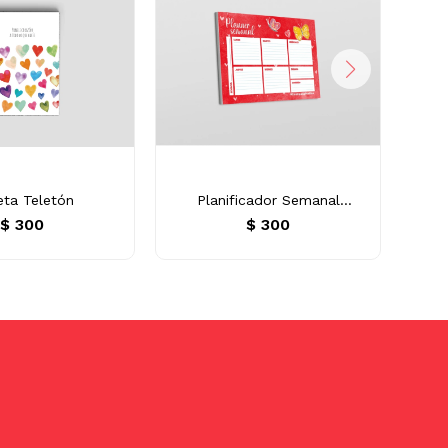
eta Teletón
Planificador Semanal
Acuarelas
$
300
$
300