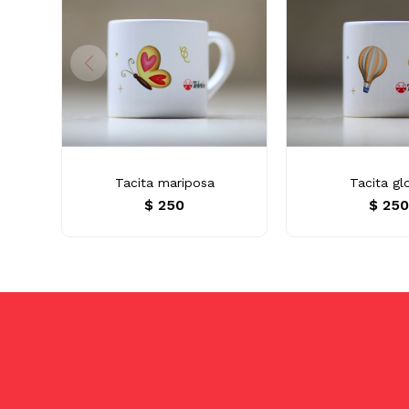
Tacita mariposa
Tacita gl
$
250
$
25