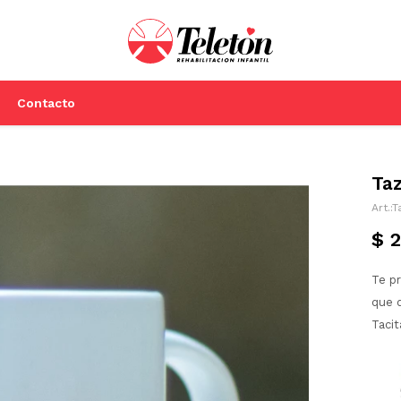
Contacto
Taz
T
$
Te p
que d
Tacit