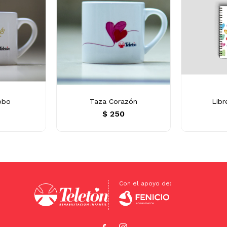
obo
Taza Corazón
Libr
0
$
250